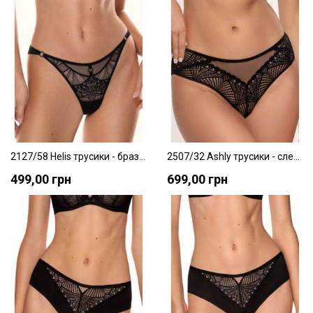
В список желаний
В с
2127/58 Helis трусики - бразилианы Jasmine
2507/32 Ashly трусики - слепы Jasmine
499,00 грн
699,00 грн
В список желаний
В с