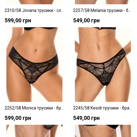
2310/58 Jovana трусики - слепы Jasmine
2257/58 Melania трусики - бразилианы Jasmine
599,00 грн
549,00 грн
В список желаний
В с
2252/58 Monica трусики - бразилианы Jasmine
2245/58 Kesidi трусики - бразилианы Jasmine
599,00 грн
549,00 грн